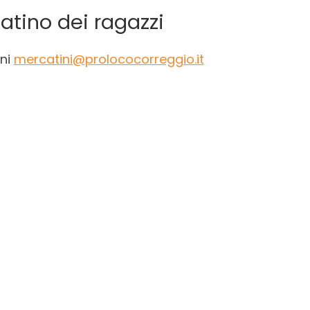
atino dei ragazzi
oni
mercatini@prolococorreggio.it