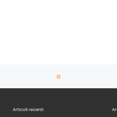
RITORNA ALLA LISTA DEG
Articoli recenti
Ar