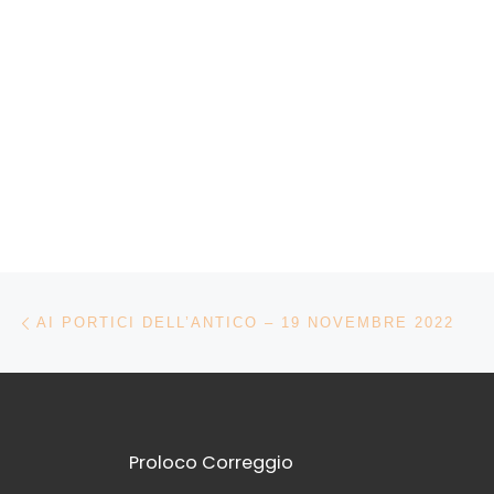
Navigazione articoli
Articolo precedente
AI PORTICI DELL’ANTICO – 19 NOVEMBRE 2022
Proloco Correggio