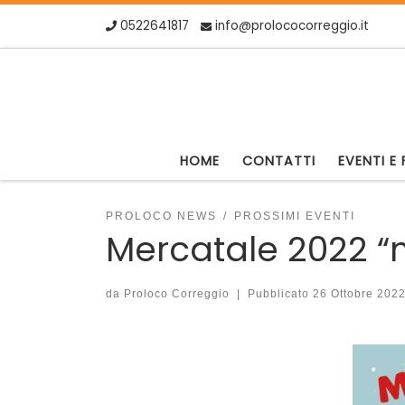
0522641817
info@prolococorreggio.it
Skip to content
HOME
CONTATTI
EVENTI E 
PROLOCO NEWS
PROSSIMI EVENTI
Mercatale 2022 “m
da
Proloco Correggio
|
Pubblicato
26 Ottobre 202