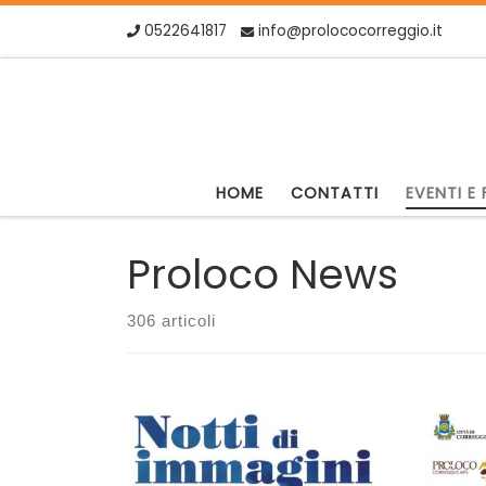
0522641817
info@prolococorreggio.it
Skip to content
HOME
CONTATTI
EVENTI E 
Proloco News
306 articoli