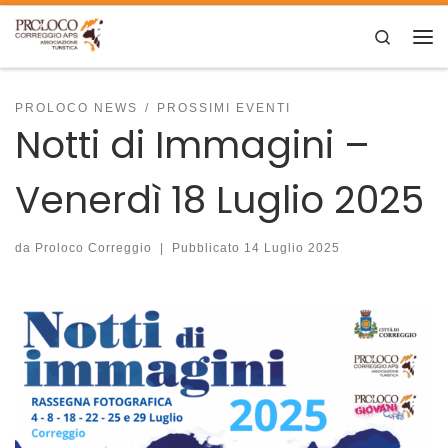
Skip to content
Search
Me
PROLOCO NEWS
PROSSIMI EVENTI
Notti di Immagini –
Venerdì 18 Luglio 2025
da
Proloco Correggio
|
Pubblicato
14 Luglio 2025