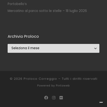
Portobello’s
Mercatino al parco sotto le stelle – 18 luglio 2026
Archivio Proloco
Archivio Proloco
© 2026
Proloco Correggio
–
Tutti i diritti riservati
Powered by
Pintoweb