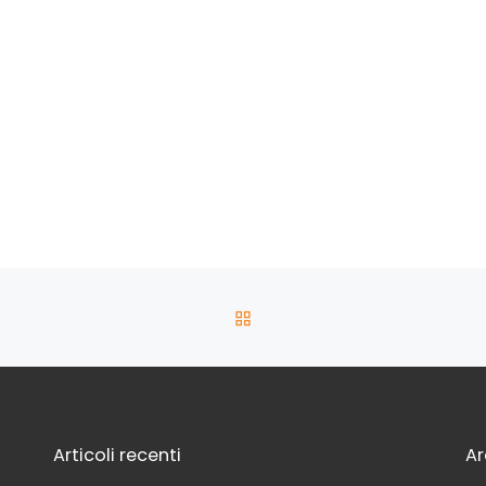
RITORNA ALLA LISTA DEG
Articoli recenti
Ar