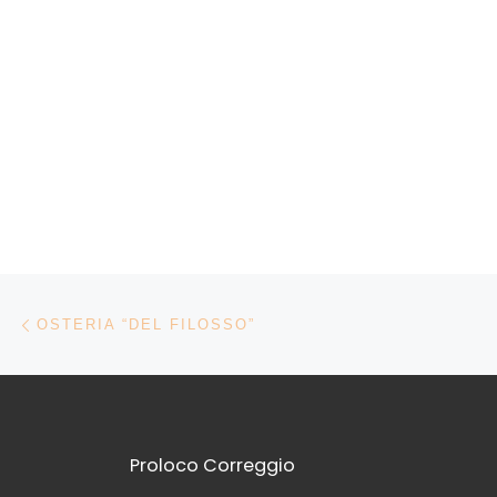
Navigazione articoli
Articolo precedente
OSTERIA “DEL FILOSSO”
Proloco Correggio