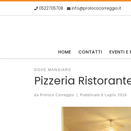
0522705708
info@prolococorreggio.it
Skip to content
HOME
CONTATTI
EVENTI E 
DOVE MANGIARE
Pizzeria Ristoran
da
Proloco Correggio
|
Pubblicato
8 Luglio 2016