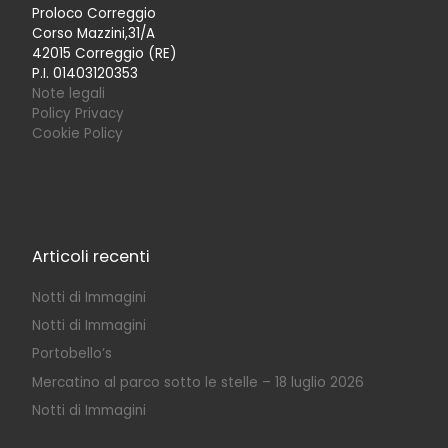
Proloco Correggio
Corso Mazzini,31/A
42015 Correggio (RE)
P.I. 01403120353
Note legali
Policy Privacy
Cookie Policy
Articoli recenti
Notti di Immagini
Notti di Immagini
Portobello’s
Mercatino al parco sotto le stelle – 18 luglio 2026
Notti di Immagini